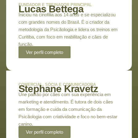
FUNDADOR E TREINADOR PRINCIPAL
Lucas Bettega
Iniciou na cinofilia aos 14 anos e se especializou
com grandes nomes do Brasil. É o criador da
metodologia da Psicãologia e lidera os treinos em
Curitiba, com foco em reabilitação e cães de
função.
Ver perfil completo
COMERCIAL, SÓCIA E COMUNICADORA
Stephane Kravetz
Une paixão por cães com sua experiência em
marketing e atendimento. É tutora de dois cães
em formação e cuida da comunicação da
Psicãologia com criatividade e foco no bem-estar
canino.
Ver perfil completo