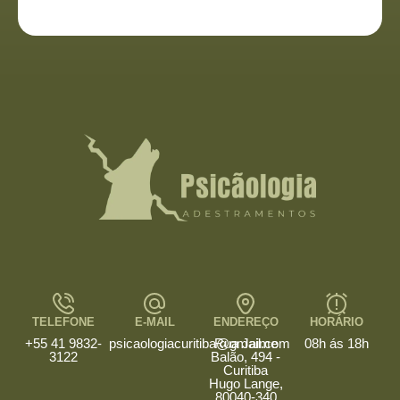
TELEFONE
E-MAIL
ENDEREÇO
HORÁRIO
+55 41 9832-
psicaologiacuritiba@gmail.com
Rua Jaime
08h ás 18h
3122
Balão, 494 -
Curitiba
Hugo Lange,
80040-340